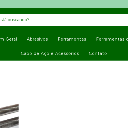
m Geral
Abrasivos
Ferramentas
Ferramentas 
Cabo de Aço e Acessórios
Contato