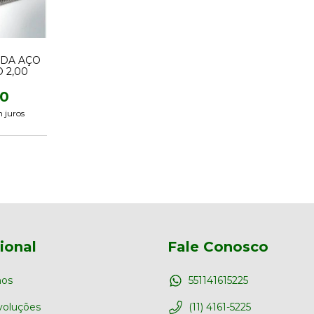
DA AÇO
 2,00
00
 juros
cional
Fale Conosco
os
551141615225
voluções
(11) 4161-5225