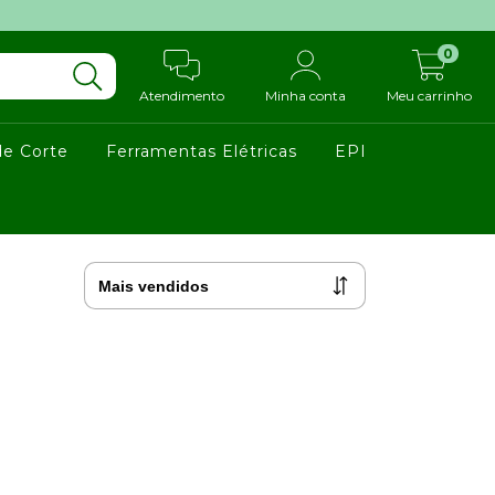
0
Atendimento
Minha conta
Meu carrinho
de Corte
Ferramentas Elétricas
EPI