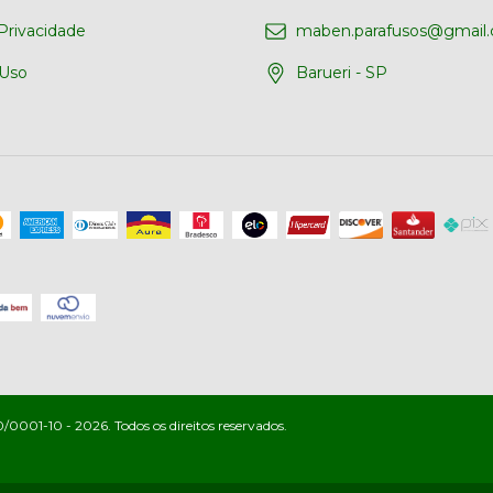
 Privacidade
maben.parafusos@gmail
 Uso
Barueri - SP
001-10 - 2026. Todos os direitos reservados.