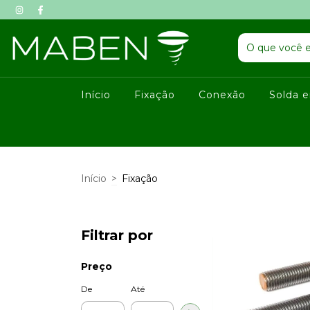
Início
Fixação
Conexão
Solda e
Início
>
Fixação
Filtrar por
Preço
De
Até