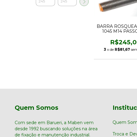
BARRA ROSQUEA
1045 M14 PASSO
R$245,
3
x de
R$81,67
sem
Quem Somos
Institu
Quem Som
Com sede em Barueri, a Maben vem
desde 1992 buscando soluções na área
Troca e De
de fixação e manutenção industrial.